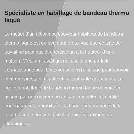
Spécialiste en habillage de bandeau thermo
laqué
Le métier d’un artisan ou couvreur habilleur de bandeau
thermo laqué est un peu dangereux vue que ce type de
travail ne peut pas être réalisé qu’à la hauteur d’une
maison. C’est un travail qui nécessite une parfaite
connaissance pour l’intervention en habillage pour pouvoir
offrir une prestation fiable et satisfaisante aux clients. Le
projet d’habillage de bandeau thermo laqué devrait être
assuré par un couvreur ou artisan compétent et certifié
pour garantir la durabilité et la bonne performance de la
toiture afin de pouvoir résister contre les exigences
climatiques.