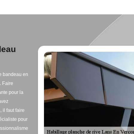
deau
tre bandeau en
. Faire
ante pour la
 avez
 il faut faire
cialiste pour
essionnalisme