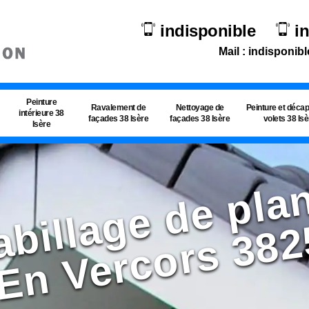
indisponible
i
Mail : indisponibl
Peinture
Ravalement de
Nettoyage de
Peinture et déca
intérieure 38
façades 38 Isère
façades 38 Isère
volets 38 Is
Isère