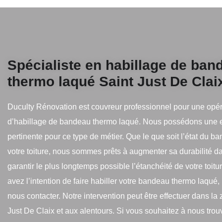
Spécialiste en habillage de ban
thermo laqué Saint Just De Clai
Duculty Rénovation est couvreur professionnel pour une opér
d’habillage de bandeau thermo laqué. Nous possédons une 
pertinente pour ce type de métier. Que le que soit l’état du b
votre toiture, nous sommes prêts à augmenter sa durabilité da
garantir le plus longtemps possible l’étanchéité de votre toitu
avez l’intention de faire habiller votre bandeau thermo laqué,
nous contacter. Notre intervention peut être effectuer dans la
Just De Claix et aux alentours. Si vous souhaitez à nous tro