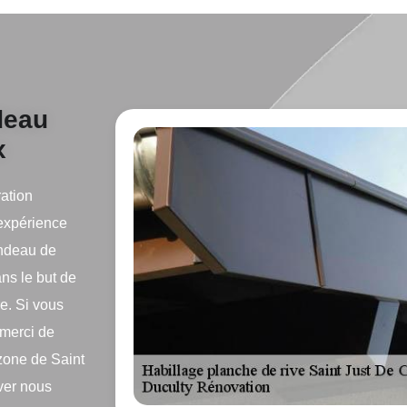
deau
x
ation
expérience
andeau de
ns le but de
re. Si vous
 merci de
 zone de Saint
uver nous