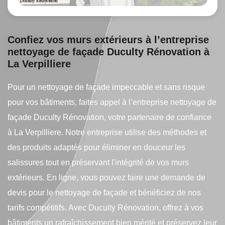
Confiez vos murs extérieurs à l’entreprise
nettoyage de façade Duculty Rénovation à
La Verpilliere
Pour un nettoyage de façade impeccable et sans risque
pour vos bâtiments, faites appel à l’entreprise nettoyage de
façade Duculty Rénovation, votre partenaire de confiance
à La Verpilliere. Notre entreprise utilise des méthodes et
des produits adaptés pour éliminer en douceur les
salissures tout en préservant l'intégrité de vos murs
extérieurs. En ligne, vous pouvez faire une demande de
devis pour le nettoyage de façade et bénéficiez de nos
tarifs compétitifs. Avec Duculty Rénovation, offrez à vos
bâtiments un rafraîchissement bien mérité et préservez leur