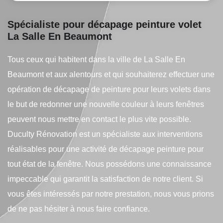
Spécialiste pour décapage peinture volet
La Salle En Beaumont
Tous ceux qui habitent dans la ville de La Salle En
Beaumont et aux alentours et qui souhaiterez effectuer une
opération de décapage de peinture pour leurs volets dans
le but de redonner une nouvelle couleur à leurs fenêtres
peuvent nous mettre en contact le plus vite possible.
Duculty Rénovation est un spécialiste aux interventions
réalisables pour une activité de décapage peinture pour
tout état de la fenêtre. Nous possédons une connaissance
impeccable qui garantit la satisfaction de notre client. Si
vous êtes intéressés par notre prestation, nous vous prions
de ne pas hésiter à nous faire confiance.