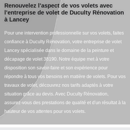
Renouvelez l'aspect de vos volets avec
l'entreprise de volet de Duculty Rénovation
à Lancey
Pour une intervention professionnelle sur vos volets, faites
confiance à Duculty Rénovation, votre entreprise de volet
Lancey spécialisée dans le domaine de la peinture et
décapage de volet 38190. Notre équipe met à votre
disposition son savoir-faire et son expérience pour
répondre à tous vos besoins en matière de volets. Pour vos
travaux de volet, découvrez nos tarifs adaptés à votre
situation grâce au devis. Avec Duculty Rénovation,
assurez-vous des prestations de qualité et d'un résultat à la
hauteur de vos attentes pour vos volets.