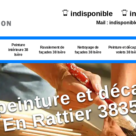
indisponible
i
Mail : indisponibl
Peinture
Ravalement de
Nettoyage de
Peinture et déca
intérieure 38
façades 38 Isère
façades 38 Isère
volets 38 Is
Isère