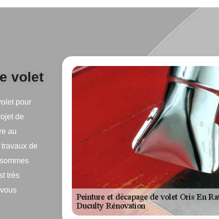
e volet
volet pour
rojet de
re au
 travaux de
us sommes
t très
e vous