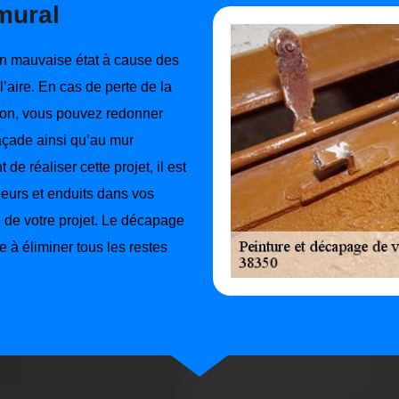
mural
n mauvaise état à cause des
l’aire. En cas de perte de la
son, vous pouvez redonner
façade ainsi qu’au mur
 de réaliser cette projet, il est
leurs et enduits dans vos
é de votre projet. Le décapage
e à éliminer tous les restes