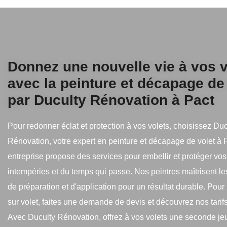
Donnez une nouvelle vie à vos v
avec la peinture et décapage de
par Duculty Rénovation à Pact
Pour redonner éclat et protection à vos volets, choisissez Duc
Rénovation, votre expert en peinture et décapage de volet à 
entreprise propose des services pour embellir et protéger vos
intempéries et du temps qui passe. Nos peintres maîtrisent l
de préparation et d'application pour un résultat durable. Pour 
sur volet, faites une demande de devis et découvrez nos tarifs
Avec Duculty Rénovation, offrez à vos volets une seconde je