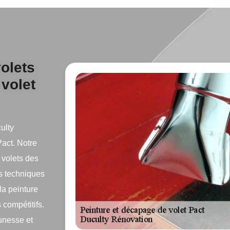
olets
 volet
ulty
Pact. Notre
 volets des
es techniques
la peinture
 compétitifs.
unesse et