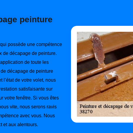
page peinture
 qui possède une compétence
aux de décapage de peinture.
application de toute les
x de décapage de peinture
t l’état de votre volet, nous
estation satisfaisante sur
ur votre fenêtre. Si vous êtes
nous vite, nous serons ravis
ompétence avec vous. Nous
t et aux alentours.