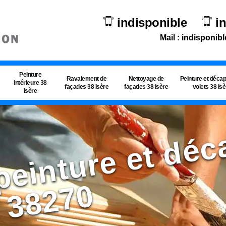
indisponible
i
Mail : indisponibl
Peinture
Ravalement de
Nettoyage de
Peinture et déca
intérieure 38
façades 38 Isère
façades 38 Isère
volets 38 Is
Isère
p
0