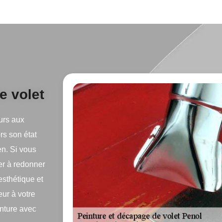
e volet
urs aux
rs son état
en. Si vous
er à redonner
esthétique et
ur à votre
inture avec