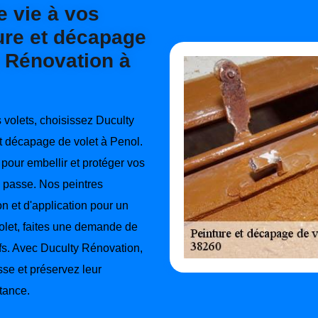
 vie à vos
ture et décapage
y Rénovation à
s volets, choisissez Duculty
et décapage de volet à Penol.
pour embellir et protéger vos
i passe. Nos peintres
on et d'application pour un
volet, faites une demande de
ifs. Avec Duculty Rénovation,
sse et préservez leur
stance.