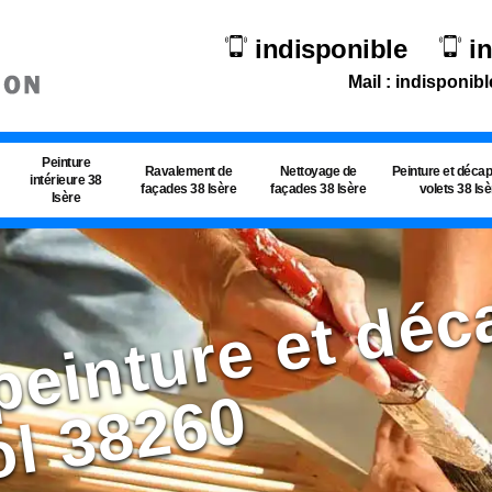
indisponible
i
Mail : indisponibl
Peinture
Ravalement de
Nettoyage de
Peinture et déca
intérieure 38
façades 38 Isère
façades 38 Isère
volets 38 Is
Isère
r
0