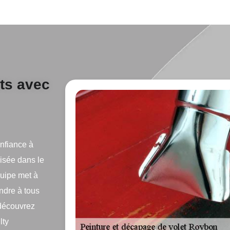
ts avec
onfiance à
isée dans le
quipe met à
ondre à tous
 découvrez
lty