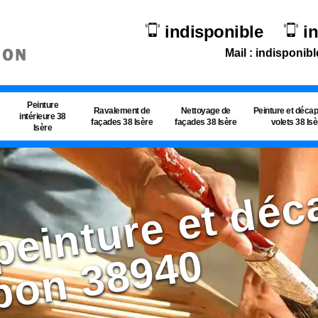
indisponible
i
Mail : indisponibl
Peinture
Ravalement de
Nettoyage de
Peinture et déca
intérieure 38
façades 38 Isère
façades 38 Isère
volets 38 Is
Isère
s
0