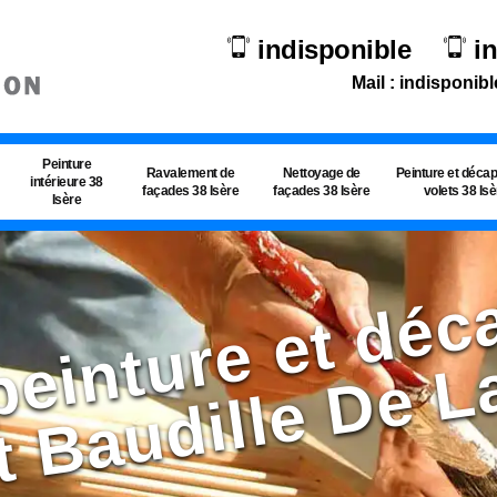
indisponible
i
Mail : indisponibl
Peinture
Ravalement de
Nettoyage de
Peinture et déca
intérieure 38
façades 38 Isère
façades 38 Isère
volets 38 Is
Isère