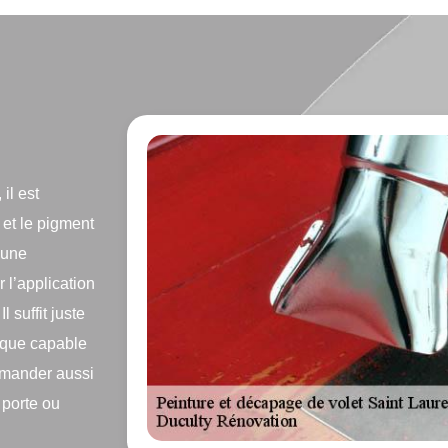
il est
 et le pigment
 une
 l’application
 suffit juste
ique capable
emander aussi
 porte ou