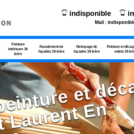
indisponible
i
Mail : indisponibl
Peinture
Ravalement de
Nettoyage de
Peinture et déca
intérieure 38
façades 38 Isère
façades 38 Isère
volets 38 Is
Isère
d
n