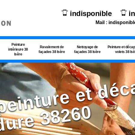
indisponible
i
Mail : indisponibl
Peinture
Ravalement de
Nettoyage de
Peinture et déca
intérieure 38
façades 38 Isère
façades 38 Isère
volets 38 Is
Isère
e
0