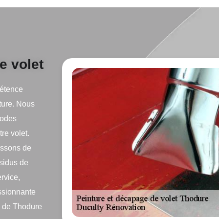
e volet
pétence
nture. Nous
hodes
re volet.
tissons de
ésidus de
ervice,
essionnante
e de Thodure