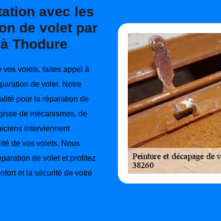
tation avec les
on de volet par
 à Thodure
vos volets, faites appel à
paration de volet. Notre
lité pour la réparation de
agisse de mécanismes, de
iciens interviennent
lité de vos volets. Nous
paration de volet et profitez
fort et la sécurité de votre