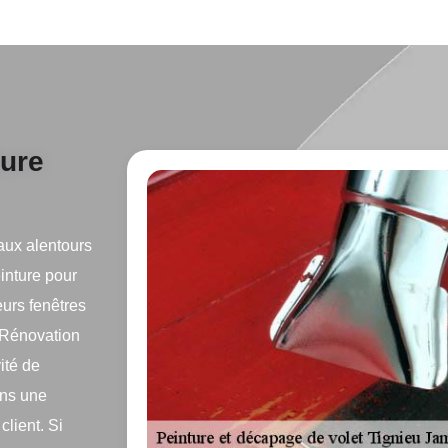
ture
aux alentours
inture pour
eurs fenêtres
y Rénovation
ité de
ons une
client. Si