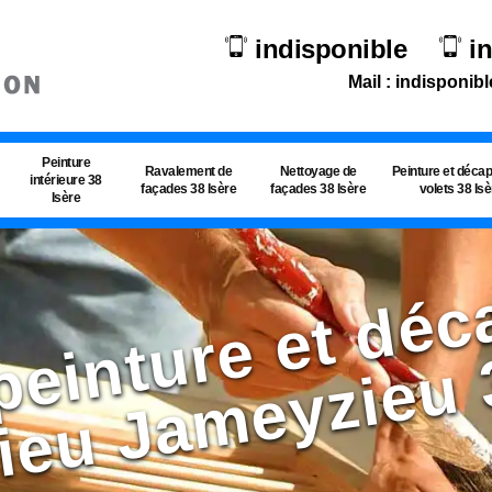
indisponible
i
Mail : indisponibl
Peinture
Ravalement de
Nettoyage de
Peinture et déca
intérieure 38
façades 38 Isère
façades 38 Isère
volets 38 Is
Isère