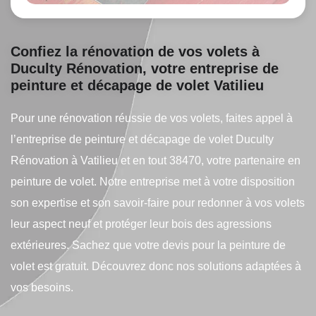
Confiez la rénovation de vos volets à
Duculty Rénovation, votre entreprise de
peinture et décapage de volet Vatilieu
Pour une rénovation réussie de vos volets, faites appel à
l’entreprise de peinture et décapage de volet Duculty
Rénovation à Vatilieu et en tout 38470, votre partenaire en
peinture de volet. Notre entreprise met à votre disposition
son expertise et son savoir-faire pour redonner à vos volets
leur aspect neuf et protéger leur bois des agressions
extérieures. Sachez que votre devis pour la peinture de
volet est gratuit. Découvrez donc nos solutions adaptées à
vos besoins.