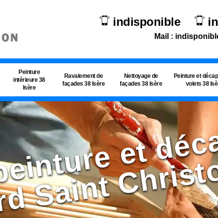
indisponible
i
Mail : indisponibl
Peinture
Ravalement de
Nettoyage de
Peinture et déca
intérieure 38
façades 38 Isère
façades 38 Isère
volets 38 Is
Isère