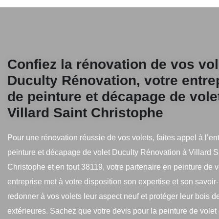
Confiez la rénovation de vos vol
Duculty Rénovation, votre entre
de peinture et décapage de vole
Villard Saint Christophe
Pour une rénovation réussie de vos volets, faites appel à l’en
peinture et décapage de volet Duculty Rénovation à Villard S
Christophe et en tout 38119, votre partenaire en peinture de v
entreprise met à votre disposition son expertise et son savoir-
redonner à vos volets leur aspect neuf et protéger leur bois 
extérieures. Sachez que votre devis pour la peinture de volet e