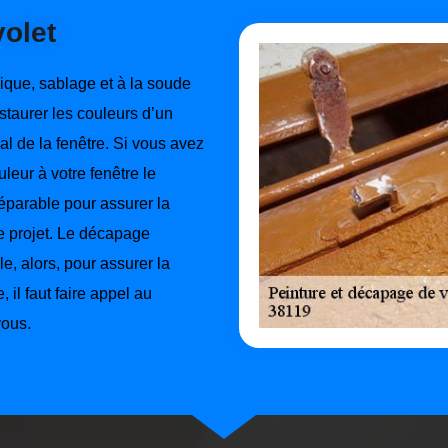
olet
que, sablage et à la soude
staurer les couleurs d’un
tial de la fenêtre. Si vous avez
leur à votre fenêtre le
éparable pour assurer la
tre projet. Le décapage
ile, alors, pour assurer la
, il faut faire appel au
vous.