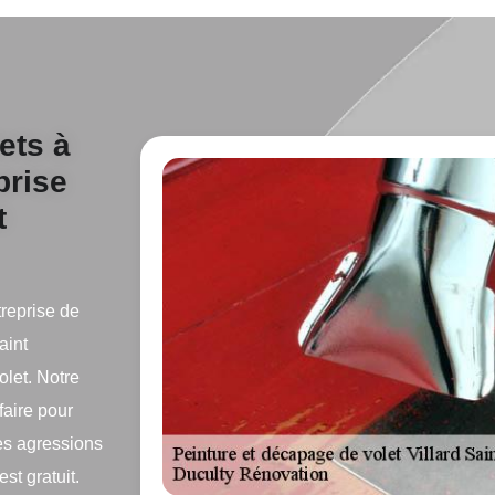
ets à
prise
t
treprise de
aint
olet. Notre
faire pour
des agressions
st gratuit.