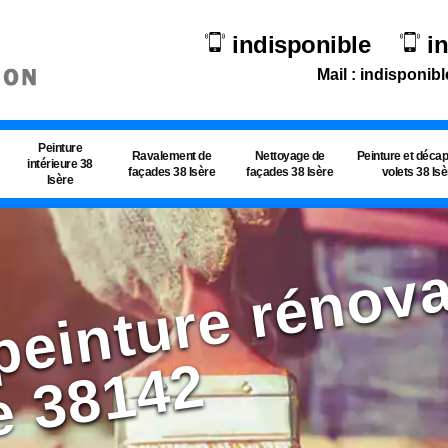
indisponible
i
Mail : indisponibl
Peinture
Ravalement de
Nettoyage de
Peinture et déca
intérieure 38
façades 38 Isère
façades 38 Isère
volets 38 Is
Isère
p
2