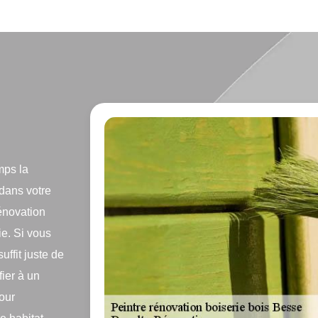
mps la
 dans votre
rénovation
e. Si vous
uffit juste de
fier à un
our