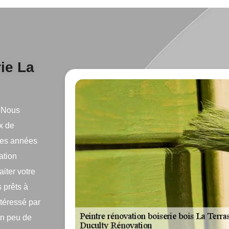
ie La
. Nous
x de
uses années
ation
aiter votre
 prêts à
ntéressé par
un peu de