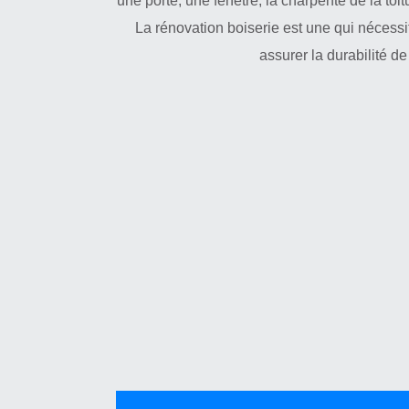
une porte, une fenêtre, la charpente de la toit
La rénovation boiserie est une qui nécessi
assurer la durabilité de