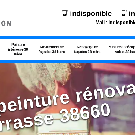
indisponible
i
Mail : indisponibl
Peinture
Ravalement de
Nettoyage de
Peinture et déca
intérieure 38
façades 38 Isère
façades 38 Isère
volets 38 Is
Isère
d
0