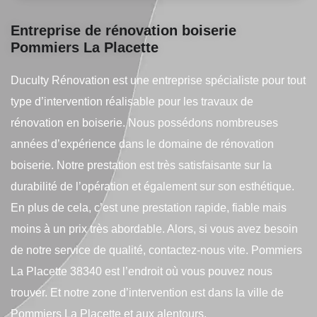
Entreprise de rénovation boiserie
Pommiers La Placette
Duculty Rénovation est une entreprise spécialiste pour tout
type d’intervention réalisable pour les travaux de
rénovation en boiserie. Nous possédons nombreuses
années d’expérience dans le domaine de rénovation
boiserie. Notre prestation est très satisfaisante sur la
durabilité de l’opération et également sur son esthétique.
En plus de cela, c’est une prestation rapide, fiable mais
moins à un prix très abordable. Alors, si vous avez besoin
de notre service de qualité, contactez-nous vite. Pommiers
La Placette 38340 est l’endroit où vous pouvez nous
trouver. Et notre zone d’intervention est dans la ville de
Pommiers La Placette et aux alentours.