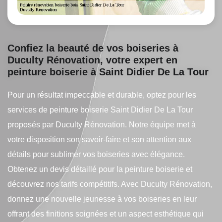
Confiez la beauté de vos boiseries à
Duculty Rénovation, votre expert en
peinture boiserie à Saint Didier De La Tour
Pour un résultat impeccable et durable, optez pour les
services de peinture boiserie Saint Didier De La Tour
proposés par Duculty Rénovation. Notre équipe met à
votre disposition son savoir-faire et son attention aux
détails pour sublimer vos boiseries avec élégance.
Obtenez un devis détaillé pour la peinture boiserie et
découvrez nos tarifs compétitifs. Avec Duculty Rénovation,
donnez une nouvelle jeunesse à vos boiseries en leur
offrant des finitions soignées et un aspect esthétique qui