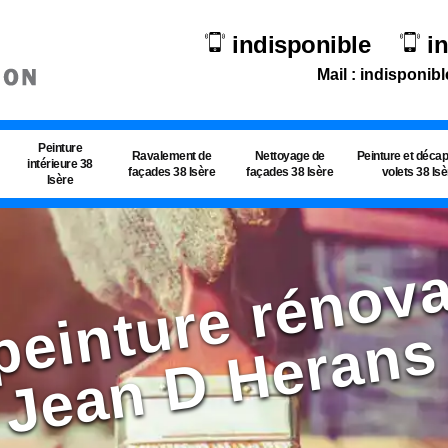
indisponible
i
Mail : indisponibl
Peinture
Ravalement de
Nettoyage de
Peinture et déca
intérieure 38
façades 38 Isère
façades 38 Isère
volets 38 Is
Isère