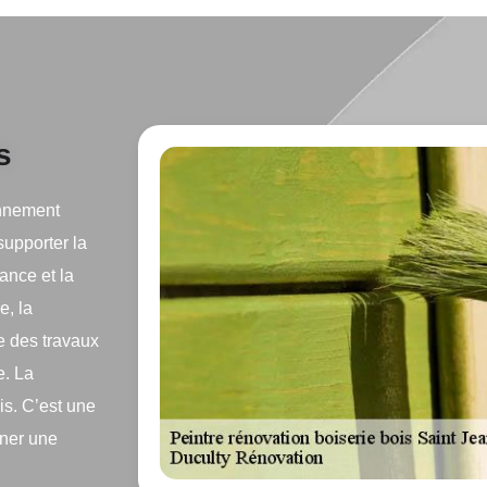
s
onnement
supporter la
ance et la
e, la
e des travaux
e. La
is. C’est une
nner une