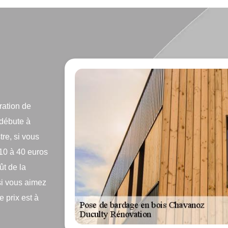
ration de
 débute à
tre, si vous
 10 à 40 euros
ût de la
 si vous aimez
 prix est à