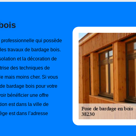
bois
 professionnelle qui possède
es travaux de bardage bois.
olation et la décoration de
itrise des techniques de
ble mais moins cher. Si vous
n de bardage bois pour votre
oir bénéficier une offre
ion est dans la ville de
iège est dans l’adresse