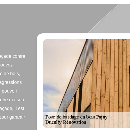
façade contre
 pouvez
e de bois,
 agressions
e pouvoir
votre maison.
açade, il est
pour garantir