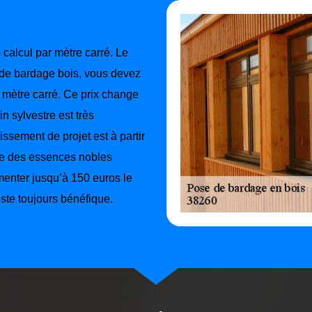
e calcul par mètre carré. Le
n de bardage bois, vous devez
 mètre carré. Ce prix change
n sylvestre est très
ssement de projet est à partir
ge des essences nobles
enter jusqu’à 150 euros le
ste toujours bénéfique.