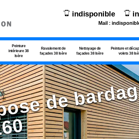
indisponible
i
Mail : indisponibl
Peinture
Ravalement de
Nettoyage de
Peinture et déca
intérieure 38
façades 38 Isère
façades 38 Isère
volets 38 Is
Isère
n
0