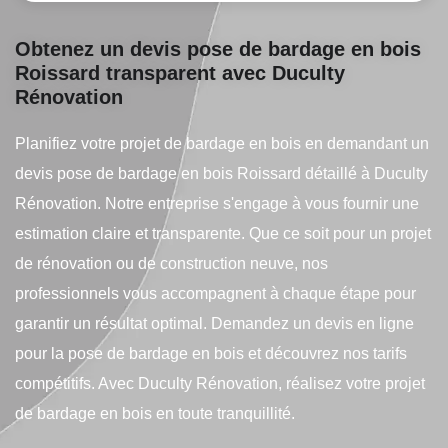
Obtenez un devis pose de bardage en bois
Roissard transparent avec Duculty
Rénovation
Planifiez votre projet de bardage en bois en demandant un
devis pose de bardage en bois Roissard détaillé à Duculty
Rénovation. Notre entreprise s'engage à vous fournir une
estimation claire et transparente. Que ce soit pour un projet
de rénovation ou de construction neuve, nos
professionnels vous accompagnent à chaque étape pour
garantir un résultat optimal. Demandez un devis en ligne
pour la pose de bardage en bois et découvrez nos tarifs
compétitifs. Avec Duculty Rénovation, réalisez votre projet
de bardage en bois en toute tranquillité.