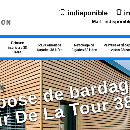
indisponible
i
Mail : indisponibl
Peinture
Ravalement de
Nettoyage de
Peinture et déca
intérieure 38
façades 38 Isère
façades 38 Isère
volets 38 Is
Isère