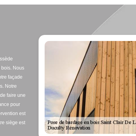
ossède
 bois. Nous
otre façade
s. Notre
 de faire une
iance pour
ervention est
tre siège est