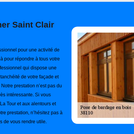
er Saint Clair
ssionnel pour une activité de
à pour répondre à tous votre
fessionnel qui dispose une
tanchéité de votre façade et
 Notre prestation n’est pas du
rès intéressante. Si vous
 La Tour et aux alentours et
re prestation, n’hésitez pas à
s de vous rendre utile.