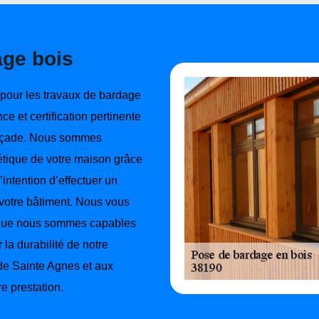
age bois
 pour les travaux de bardage
 et certification pertinente
façade. Nous sommes
étique de votre maison grâce
’intention d’effectuer un
 votre bâtiment. Nous vous
e que nous sommes capables
 la durabilité de notre
 de Sainte Agnes et aux
re prestation.