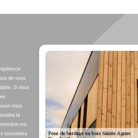
ompétence
avis de vous
rdable. Si vous
ces
aison mais
nnaitre la
ervention est
es trouvables