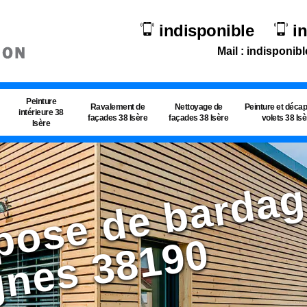
indisponible
i
Mail : indisponibl
Peinture
Ravalement de
Nettoyage de
Peinture et déca
intérieure 38
façades 38 Isère
façades 38 Isère
volets 38 Is
Isère
e
0