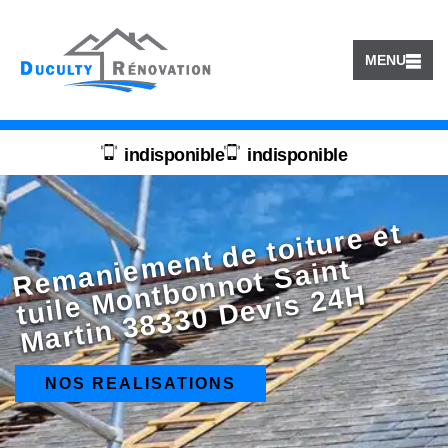
MENU
indisponible
indisponible
R
e
m
a
ni
m
e
nt
d
e t
oit
ur
e
et
t
uil
e
M
o
b
o
n
n
ot
S
ai
M
arti
n
3
8
3
3
0
D
e
vi
s
2
4
e
nt
nt
H
NOS REALISATIONS