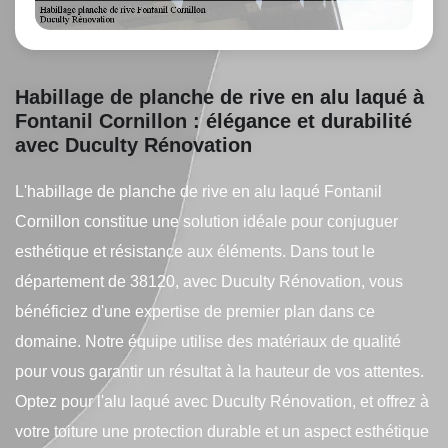
Habillage de planche de rive en alu laqué à
Fontanil Cornillon : élégance et durabilité
avec Duculty Rénovation
L'habillage de planche de rive en alu laqué Fontanil
Cornillon constitue une solution idéale pour conjuguer
esthétique et résistance aux éléments. Dans tout le
département de 38120, avec Duculty Rénovation, vous
bénéficiez d'une expertise de premier plan dans ce
domaine. Notre équipe utilise des matériaux de qualité
pour vous garantir un résultat à la hauteur de vos attentes.
Optez pour l'alu laqué avec Duculty Rénovation, et offrez à
votre toiture une protection durable et un aspect esthétique