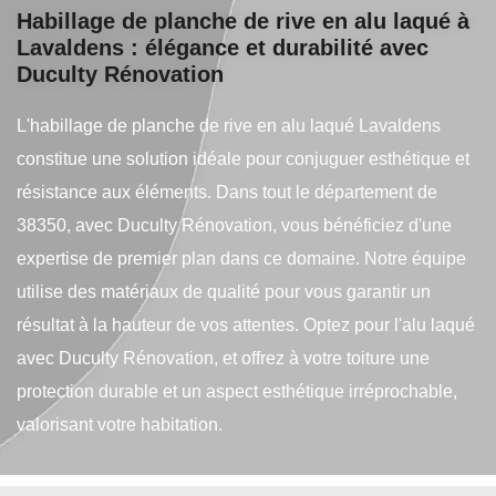
Habillage de planche de rive en alu laqué à
Lavaldens : élégance et durabilité avec
Duculty Rénovation
L'habillage de planche de rive en alu laqué Lavaldens
constitue une solution idéale pour conjuguer esthétique et
résistance aux éléments. Dans tout le département de
38350, avec Duculty Rénovation, vous bénéficiez d'une
expertise de premier plan dans ce domaine. Notre équipe
utilise des matériaux de qualité pour vous garantir un
résultat à la hauteur de vos attentes. Optez pour l'alu laqué
avec Duculty Rénovation, et offrez à votre toiture une
protection durable et un aspect esthétique irréprochable,
valorisant votre habitation.