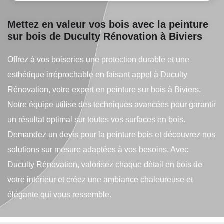
Mettez en valeur vos bois avec la peinture
sur bois de Duculty Rénovation à Biviers
Offrez à vos boiseries une protection durable et une
esthétique irréprochable en faisant appel à Duculty
Rénovation, votre expert en peinture sur bois à Biviers.
Notre équipe utilise des techniques avancées pour garantir
un résultat optimal sur toutes vos surfaces en bois.
Demandez un devis pour la peinture bois et découvrez nos
solutions sur mesure adaptées à vos besoins. Avec
Duculty Rénovation, valorisez chaque détail en bois de
votre intérieur et créez une ambiance chaleureuse et
élégante qui vous ressemble.