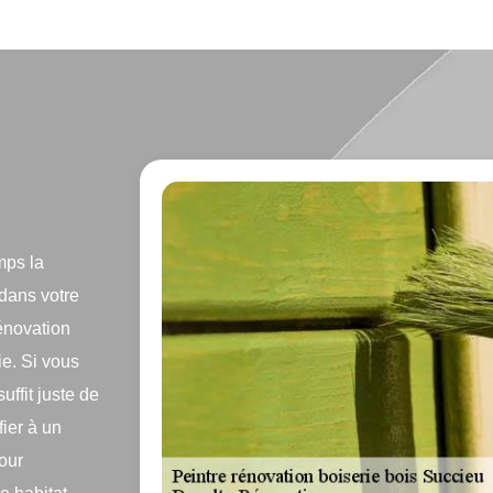
mps la
 dans votre
rénovation
e. Si vous
uffit juste de
fier à un
our