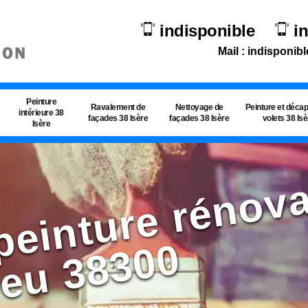
indisponible
i
Mail : indisponibl
Peinture
Ravalement de
Nettoyage de
Peinture et déca
intérieure 38
façades 38 Isère
façades 38 Isère
volets 38 Is
Isère
s
0