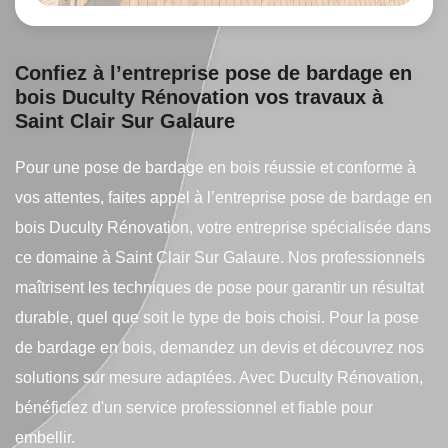
Confiez à l’entreprise pose de bardage en
bois Duculty Rénovation vos travaux à
Saint Clair Sur Galaure
Pour une pose de bardage en bois réussie et conforme à
vos attentes, faites appel à l’entreprise pose de bardage en
bois Duculty Rénovation, votre entreprise spécialisée dans
ce domaine à Saint Clair Sur Galaure. Nos professionnels
maîtrisent les techniques de pose pour garantir un résultat
durable, quel que soit le type de bois choisi. Pour la pose
de bardage en bois, demandez un devis et découvrez nos
solutions sur mesure adaptées. Avec Duculty Rénovation,
bénéficiez d'un service professionnel et fiable pour
embellir.